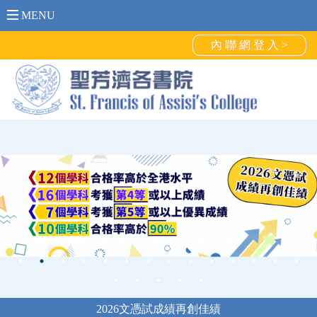
MENU
內 聯 網 登 入 >
2026文憑試成績再創佳績